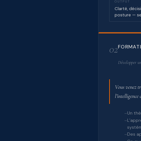
OUTPUT
Clarté, déci
posture — se
02
FORMATI
Développer un
Vous venez tr
l’intelligence 
Un thè
L’appr
systém
Des ap