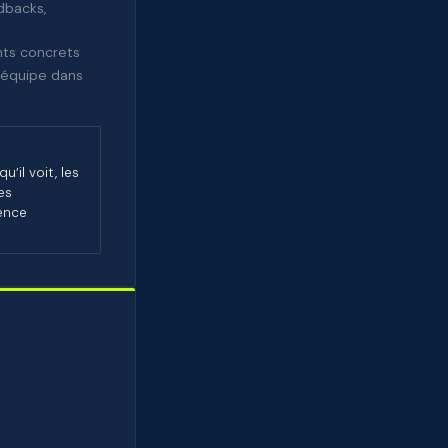
dbacks,
nts concrets
l’équipe dans
’il voit, les
es
ence