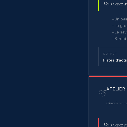
Vous venez av
Un pai
Le gro
Le sav
Struct
OUTPUT
Pistes d’act
05
ATELIER
Obtenir un rés
Vous venez co