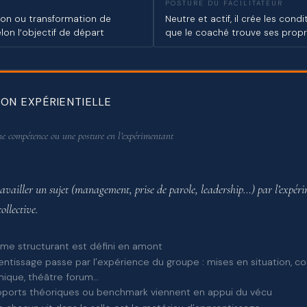
POSTURE DU FACILITATEUR
sion ou transformation de
Neutre et actif, il crée les cond
lon l’objectif de départ
que le coaché trouve ses prop
ON EXPÉRIENTIELLE
e compétence ou une posture en l’expérimentant
availler un sujet (management, prise de parole, leadership…) par l’expéri
collective.
me structurant est défini en amont
entissage passe par l’expérience du groupe : mises en situation, co
ique, théâtre forum…
ports théoriques ou benchmark viennent en appui du vécu