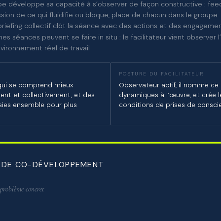
pe développe sa capacité à s’observer de façon constructive : fee
sion de ce qui fluidifie ou bloque, place de chacun dans le groupe
riefing collectif clôt la séance avec des actions et des engageme
nes séances peuvent se faire in situ : le facilitateur vient observer 
vironnement réel de travail
POSTURE DU FACILITATEUR
qui se comprend mieux
Observateur actif, il nomme ce qu
ment et collectivement, et des
dynamiques à l’œuvre, et crée l
sies ensemble pour plus
conditions de prises de consci
 DE CO-DÉVELOPPEMENT
problème concret