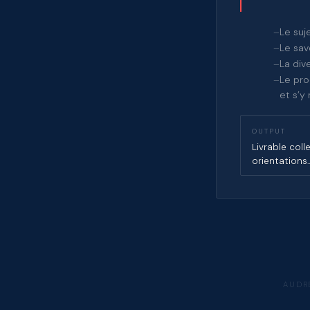
Le suj
Le sav
La div
Le pro
et s’y
OUTPUT
Livrable colle
orientations
AUDR