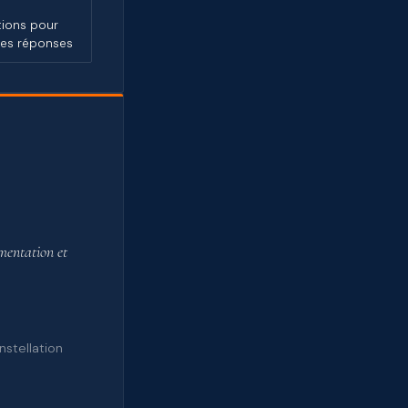
itions pour
res réponses
mentation et
nstellation