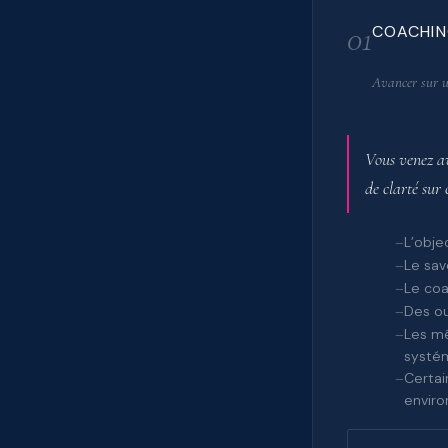
01
COACHIN
Avancer sur u
Vous venez av
de clarté sur 
L’obje
Le sav
Le coa
Des ou
Les mê
systém
Certai
enviro