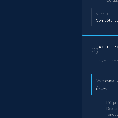
Ce que
OUTPUT
Compétence 
03
ATELIER 
Apprendre à s
Vous travaill
équipe.
L’équi
Des ar
foncti