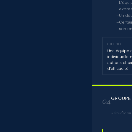
L’équi
expres
Un déb
Certai
son en
OUTPUT
Une équipe 
individuelle
actions choi
d’efficacité
04
GROUPE
Résoudre un 