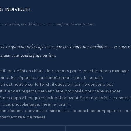
G INDIVIDUEL
ne situation, une décision ou une transformation de posture
ec ce qui vous préoccupe ou ce que vous souhaitez améliorer — et vous re
ce que vous voulez faire ou être.
ctif est défini en début de parcours par le coaché et son manager
oir et les réponses sont entièrement chez le coaché
ch est neutre sur le fond : il questionne, il ne conseille pas
tils et des regards peuvent être proposés pour faire avancer
mes approches qu’en collectif peuvent être mobilisées : constell
ique, photolangage, théâtre forum…
nes séances peuvent se faire in situ : le coach accompagne le co
nnement réel de travail