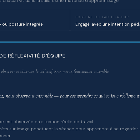
 chacun vit dans la salle est le matériau d’apprentissage
POSTURE DU FACILITATEUR
ou posture intégrée
Engagé, avec une intention pé
DE RÉFLEXIVITÉ D’ÉQUIPE
’observer et observer le collectif pour mieux fonctionner ensemble
ez, nous observons ensemble — pour comprendre ce qui se joue réellement
pe est observée en situation réelle de travail
rêts sur image ponctuent la séance pour apprendre à se regarder 
onner