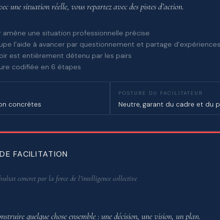
ec une situation réelle, vous repartez avec des pistes d’action.
r amène une situation professionnelle précise
upe l’aide à avancer par questionnement et partage d’expérience
oir est entièrement détenu par les pairs
ure codifiée en 6 étapes
POSTURE DU FACILITATEUR
ion concrètes
Neutre, garant du cadre et du 
 DE FACILITATION
ultat concret par la force de l’intelligence collective
nstruire quelque chose ensemble : une décision, une vision, un plan.